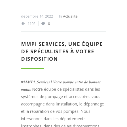
décembre 14, 2022
In
Actualité
1192
0
MMPI SERVICES, UNE ÉQUIPE
DE SPÉCIALISTES À VOTRE
DISPOSITION
#𝑴𝑴𝑷𝑰_𝑺𝒆𝒓𝒗𝒊𝒄𝒆𝒔 ! 𝑽𝒐𝒕𝒓𝒆 𝒑𝒐𝒎𝒑𝒆 𝒆𝒏𝒕𝒓𝒆 𝒅𝒆 𝒃𝒐𝒏𝒏𝒆𝒔
𝒎𝒂𝒊𝒏𝒔 Notre équipe de spécialistes dans les
systèmes de pompage et accessoires vous
accompagne dans l’installation, le dépannage
et la réparation de vos pompes. Nous
intervenons dans les départements
limitrophes, dans des délais d’interventions