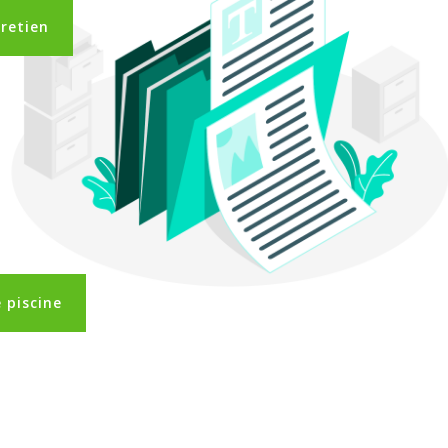
tretien
 piscine