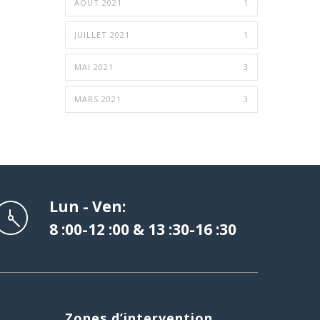
AOÛT 2021
1
JUILLET 2021
1
MAI 2021
3
MARS 2021
3
Lun - Ven:
8 :00-12 :00 & 13 :30-16 :30
Zones d’intervention