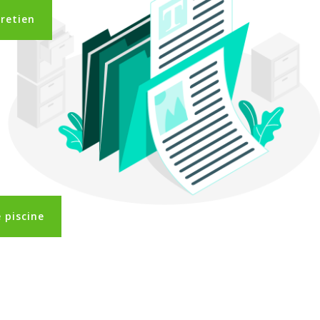
tretien
 piscine