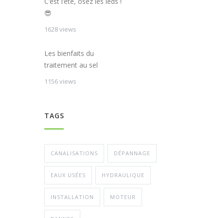
C’est l’été, osez les leds !
😎
1628 views
Les bienfaits du
traitement au sel
1156 views
TAGS
CANALISATIONS
DÉPANNAGE
EAUX USÉES
HYDRAULIQUE
INSTALLATION
MOTEUR