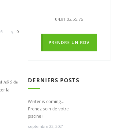
04.91.02.55.76
56
0
PRENDRE UN RDV
DERNIERS POSTS
𝐒 𝟓 𝐝𝐞
cer la
Winter is coming…
Prenez soin de votre
piscine !
septembre 22, 2021