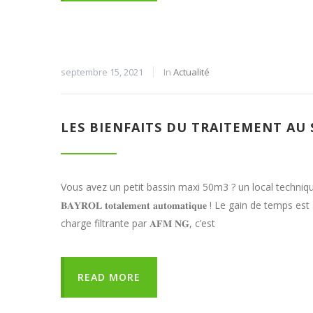
septembre 15, 2021
In
Actualité
LES BIENFAITS DU TRAITEMENT AU 
Vous avez un petit bassin maxi 50m3 ? un local technique restreint
𝐁𝐀𝐘𝐑𝐎𝐋 𝐭𝐨𝐭𝐚𝐥𝐞𝐦𝐞𝐧𝐭 𝐚𝐮𝐭𝐨𝐦𝐚𝐭𝐢𝐪𝐮𝐞 ! Le gain
charge filtrante par 𝐀𝐅𝐌 𝐍𝐆, c’est
READ MORE