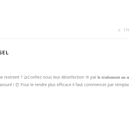
11
SEL
 ? 🤝Confiez nous leur désinfection 🧼 par 𝐥𝐞 𝐭𝐫𝐚𝐢𝐭𝐞𝐦𝐞𝐧𝐭 𝐚𝐮 𝐬𝐞𝐥 
 de temps est assuré ! ⏰ Pour le rendre plus efficace il faut commencer par rempla