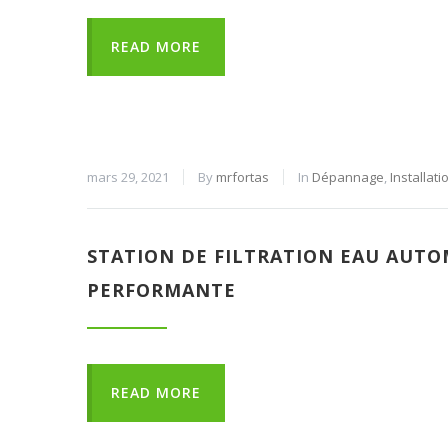
READ MORE
mars 29, 2021
By
mrfortas
In
Dépannage
,
Installati
STATION DE FILTRATION EAU AUT
PERFORMANTE
READ MORE