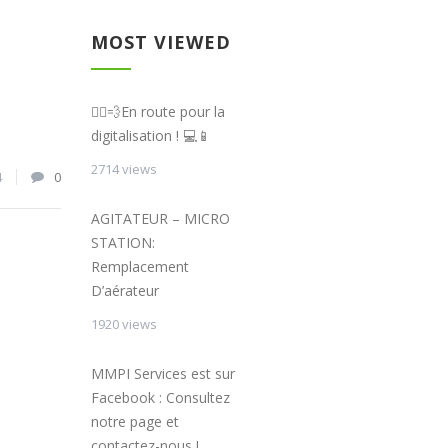
MOST VIEWED
🏃‍♂️💨En route pour la
digitalisation ! 💻📱
2714 views
4
0
AGITATEUR – MICRO
STATION:
Remplacement
D’aérateur
1920 views
MMPI Services est sur
Facebook : Consultez
notre page et
contactez-nous !